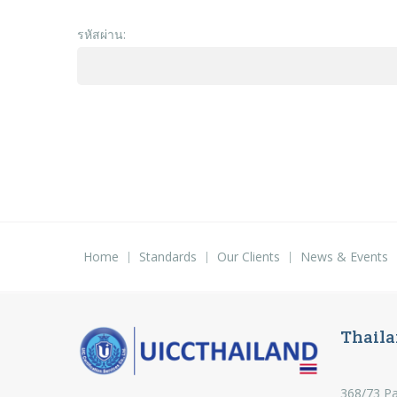
รหัสผ่าน:
Home
Standards
Our Clients
News & Events
Thaila
368/73 Pa