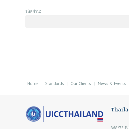
รหัสผ่าน:
Home
Standards
Our Clients
News & Events
Thaila
368/73 Pa